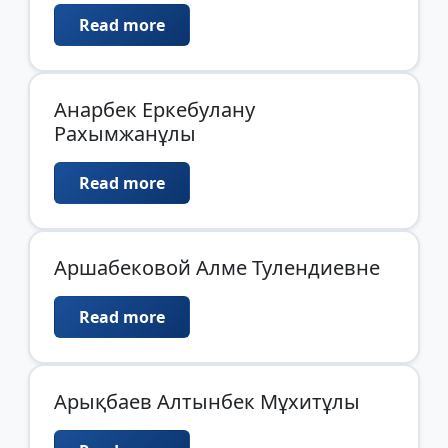
Read more
Анарбек Еркебулану
Рахымжанұлы
Read more
Аршабековой Алме Тулендиевне
Read more
Арықбаев Алтынбек Мұхитұлы