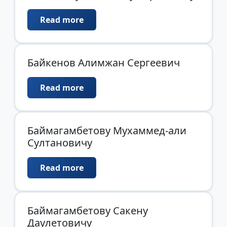
Read more
Байкенов Алимжан Сергеевич
Read more
Баймагамбетову Мухаммед-али
Султановичу
Read more
Баймагамбетову Сакену
Даулетовичу