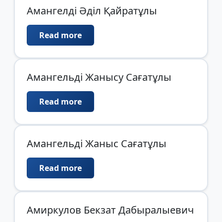
Амангелді Әділ Қайратұлы
Read more
Амангельді Жанысу Сағатұлы
Read more
Амангельді Жаныс Сағатұлы
Read more
Амиркулов Бекзат Дабыралыевич