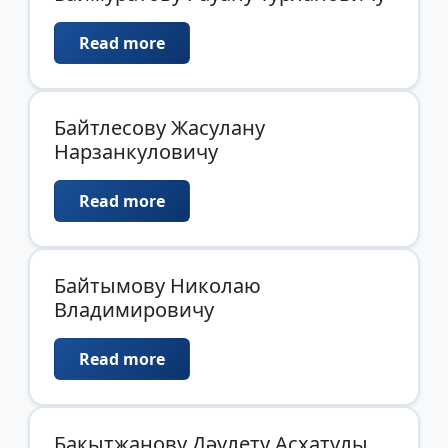
Read more
Байтлесову Жасулану
Нарзанкуловичу
Read more
Байтымову Николаю
Владимировичу
Read more
Бақытжанову Дәүлету Асхатұлы