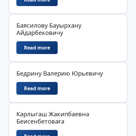
Баясилову Бауырхану
Айдарбековичу
Read more
Бедрину Валерию Юрьевичу
Read more
Карлыгаш Жакипбаевна
Беисенбетоваға