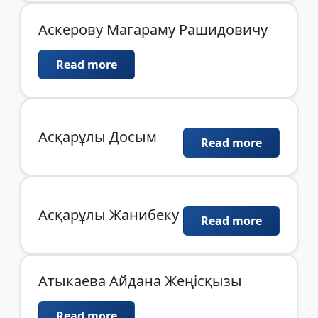
Аскерову Магараму Рашидовичу
Read more
Асқарұлы Досым
Read more
Асқарұлы Жанибеку
Read more
Атыкаева Айдана Жеңісқызы
Read more