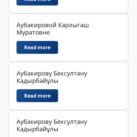
Аубакировой Карлыгаш
Муратовне
Read more
Аубакирову Бексултану
Кадырбайұлы
Read more
Аубакирову Бексултану
Кадырбайұлы