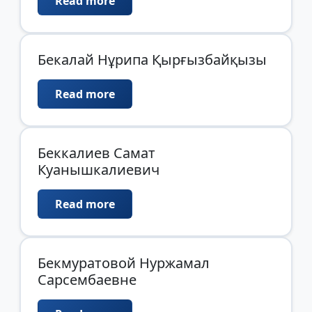
Read more
Бекалай Нұрипа Қырғызбайқызы
Read more
Беккалиев Самат
Куанышкалиевич
Read more
Бекмуратовой Нуржамал
Сарсембаевне