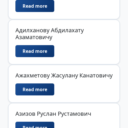
Read more
Адилханову Абдилахату
Азаматовичу
Read more
Ажахметову Жасулану Канатовичу
Read more
Азизов Руслан Рустамович
Read more