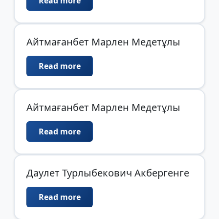
Read more
Айтмағанбет Марлен Медетұлы
Read more
Айтмағанбет Марлен Медетұлы
Read more
Даулет Турлыбекович Акбергенге
Read more