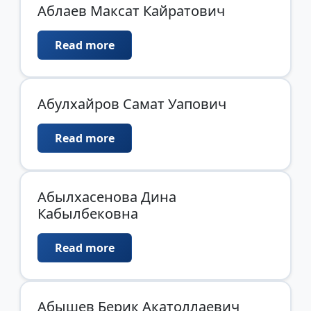
Аблаев Максат Кайратович
Read more
Абулхайров Самат Уапович
Read more
Абылхасенова Дина
Кабылбековна
Read more
Абышев Берик Акатоллаевич