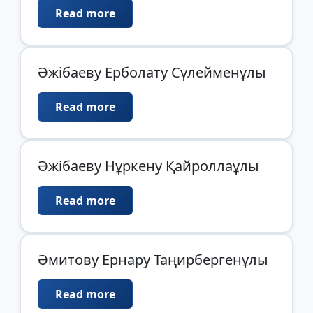
Read more
Әжібаеву Ерболату Сүлейменұлы
Read more
Әжібаеву Нұркену Қайроллаұлы
Read more
Әмитову Ернару Таңирбергенұлы
Read more