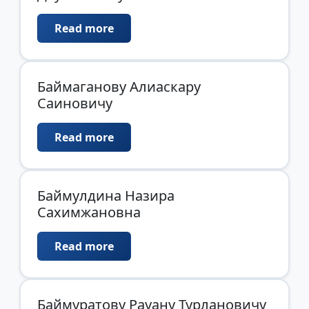
Read more
Баймаганову Алиаскару
Саиновичу
Read more
Баймулдина Назира
Сахимжановна
Read more
Баймуратову Рауану Турлановичу