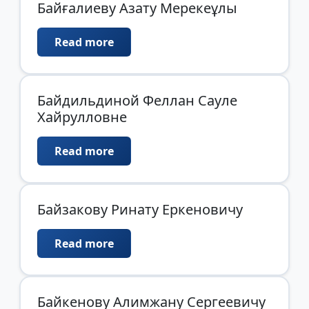
Байғалиеву Азату Мерекеұлы
Read more
Байдильдиной Феллан Сауле
Хайрулловне
Read more
Байзакову Ринату Еркеновичу
Read more
Байкенову Алимжану Сергеевичу