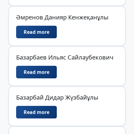
Әмренов Данияр Кенжеқанұлы
Read more
Базарбаев Ильяс Сайлаубекович
Read more
Базарбай Дидар Жүзбайұлы
Read more