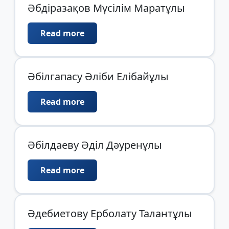
Әбдіразақов Мүсілім Маратұлы
Read more
Әбілгапасу Әліби Елібайұлы
Read more
Әбілдаеву Әділ Дәуренұлы
Read more
Әдебиетову Ерболату Талантұлы