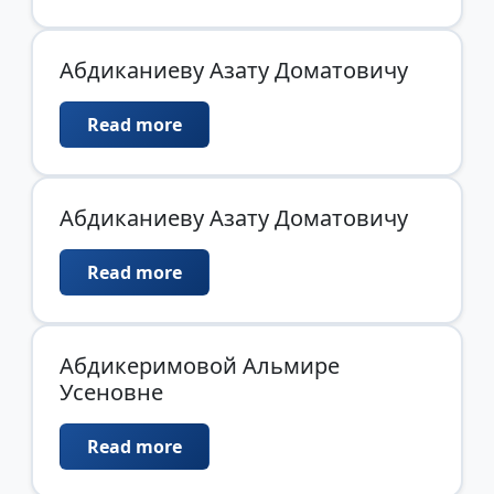
Абдиканиеву Азату Доматовичу
Read more
Абдиканиеву Азату Доматовичу
Read more
Абдикеримовой Альмире
Усеновне
Read more