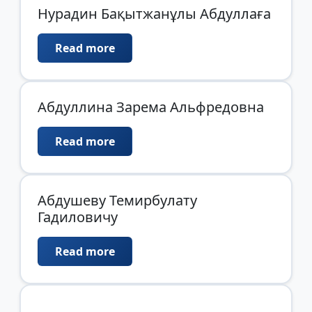
Нурадин Бақытжанұлы Абдуллаға
Read more
Абдуллина Зарема Альфредовна
Read more
Абдушеву Темирбулату
Гадиловичу
Read more