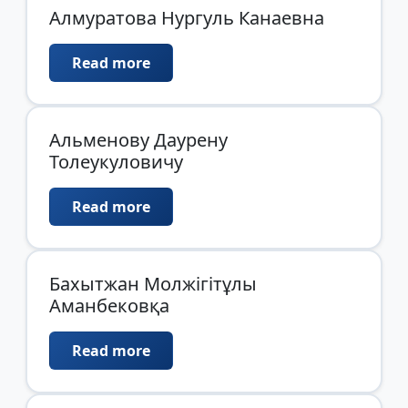
Алмуратова Нургуль Канаевна
Read more
Альменову Даурену
Толеукуловичу
Read more
Бахытжан Молжігітұлы
Аманбековқа
Read more