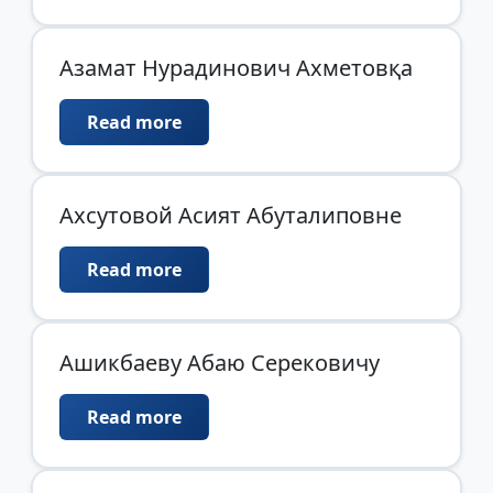
Азамат Нурадинович Ахметовқа
Read more
Ахсутовой Асият Абуталиповне
Read more
Ашикбаеву Абаю Серековичу
Read more