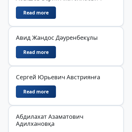
Read more
Авид Жандос Дәуренбекұлы
Read more
Сергей Юрьевич Австриянға
Read more
Абдилахат Азаматович
Адилхановқа