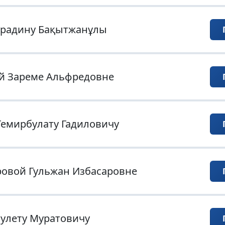
урадину Бақытжанұлы
й Зареме Альфредовне
Темирбулату Гадиловичу
овой Гульжан Избасаровне
улету Муратовичу