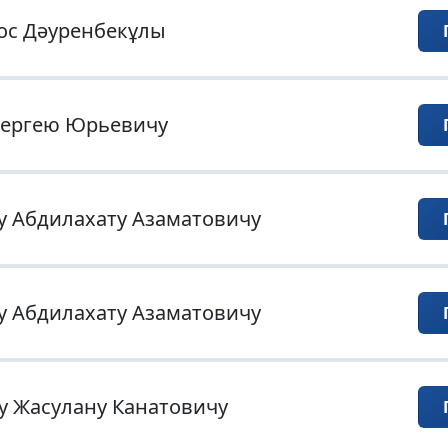
ос Дәуренбекұлы
Сергею Юрьевичу
у Абдилахату Азаматовичу
у Абдилахату Азаматовичу
у Жасулану Канатовичу