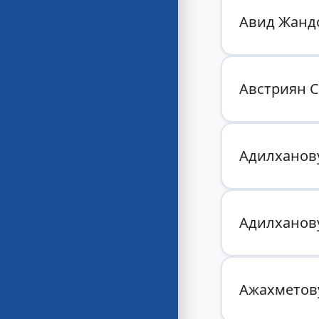
Авид Жанд
Австриян 
Адилханов
Адилханов
Ажахметов