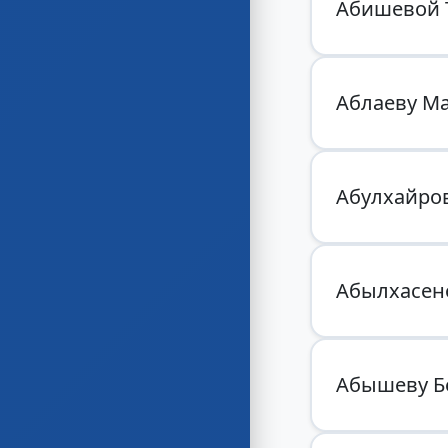
Абишевой 
Аблаеву Ма
Абулхайров
Абылхасен
Абышеву Б