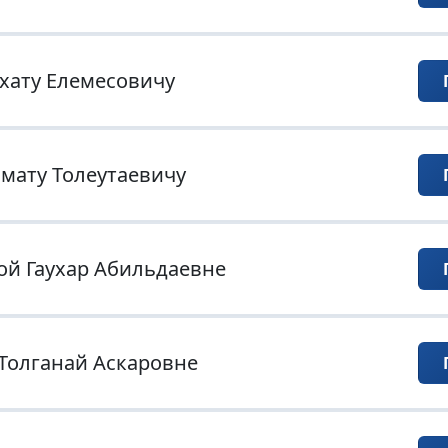
хату Елемесовичу
мату Толеутаевичу
ой Гаухар Абильдаевне
Толганай Аскаровне