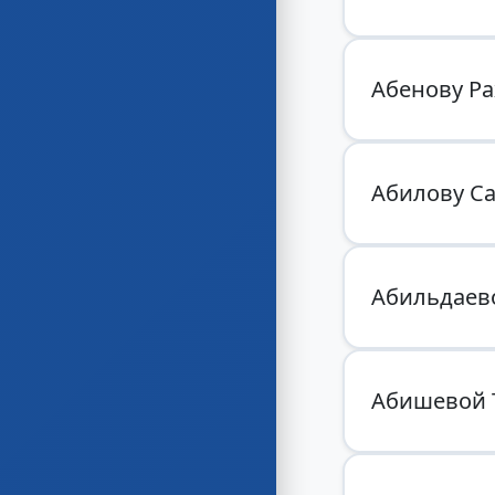
Абенову Ра
Абилову Са
Абильдаев
Абишевой 