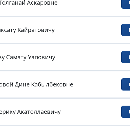
Толганай Аскаровне
ксату Кайратовичу
у Самату Уаповичу
овой Дине Кабылбековне
ерику Акатоллаевичу