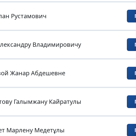
лан Рустамович
Александру Владимировичу
ой Жанар Абдешевне
тову Галымжану Кайратулы
ет Марлену Медетұлы