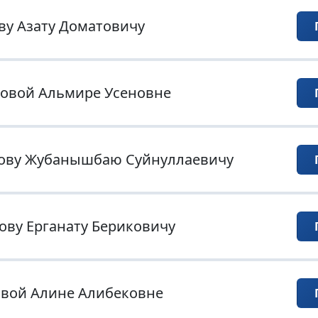
ву Азату Доматовичу
овой Альмире Усеновне
ову Жубанышбаю Суйнуллаевичу
ову Ерганату Бериковичу
вой Алине Алибековне