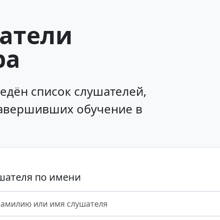
атели
ра
едён список слушателей,
авершивших обучение в
шателя по имени