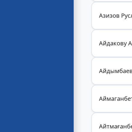
Азизов Рус
Айдакову 
Айдымбаев
Аймаганбе
Айтмағанб