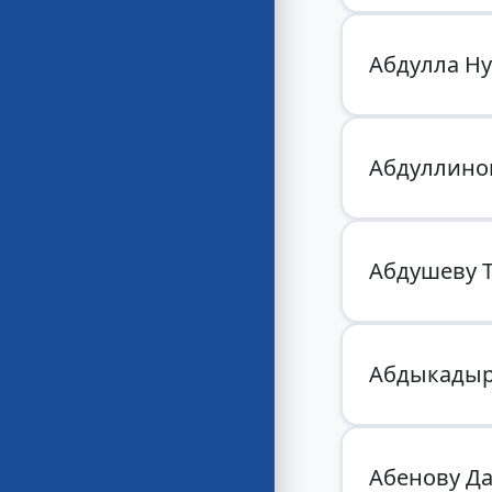
Абдулла Н
Абдуллино
Абдушеву 
Абдыкадыр
Абенову Да