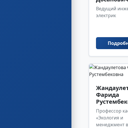
Ведущий инж
электрик
Подроб
Жандауле
Фарида
Рустембек
Профессор к
«Экология и
менеджмент 