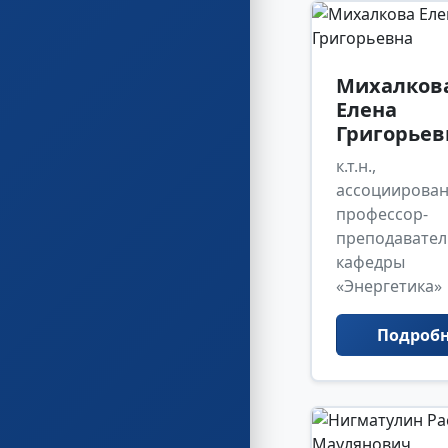
Михалков
Елена
Григорьев
к.т.н.,
ассоциирова
профессор-
преподавател
кафедры
«Энергетика»
Подроб