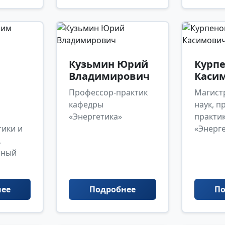
Кузьмин Юрий
Курпе
Владимирович
Каси
Профессор-практик
Магист
кафедры
наук, п
«Энергетика»
практи
тики и
«Энерг
,
нный
нее
Подробнее
По