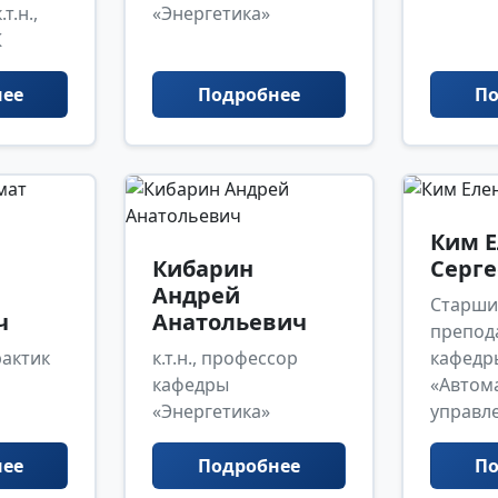
т.н.,
«Энергетика»
К
нее
Подробнее
По
Ким Е
Кибарин
Серге
Андрей
Старши
ч
Анатольевич
препод
актик
к.т.н., профессор
кафедр
кафедры
«Автом
«Энергетика»
управл
нее
Подробнее
По