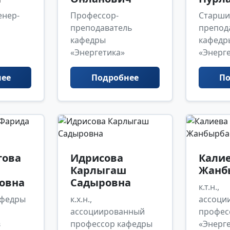
енер-
Профессор-
Старши
преподаватель
препод
кафедры
кафедр
«Энергетика»
«Энерг
нее
Подробнее
По
това
Идрисова
Кали
Карлыгаш
Жанб
овна
Садыровна
к.т.н.,
афедры
к.х.н.,
ассоци
ассоциированный
профес
в
профессор кафедры
«Энерг