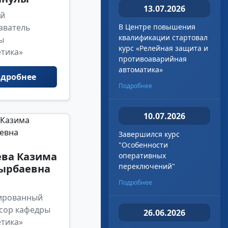
13.07.2026
й
аватель
В Центре повышения
квалификации стартовал
ы
курс «Релейная защита и
етика»
противоаварийная
автоматика»
дробнее
Подробнее
10.07.2026
Завершился курс
"Особенности
ева Казима
оперативных
переключений"
ырбаевна
Подробнее
ированный
сор кафедры
26.06.2026
етика»