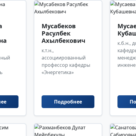
а
Мусабеков
Муса
Расулбек
Куба
на
Ахылбекович
к.б.н., 
к.т.н.,
кафедр
нный
ассоциированный
менедж
профессор кафедры
инжене
ь
«Энергетика»
нее
Подробнее
По