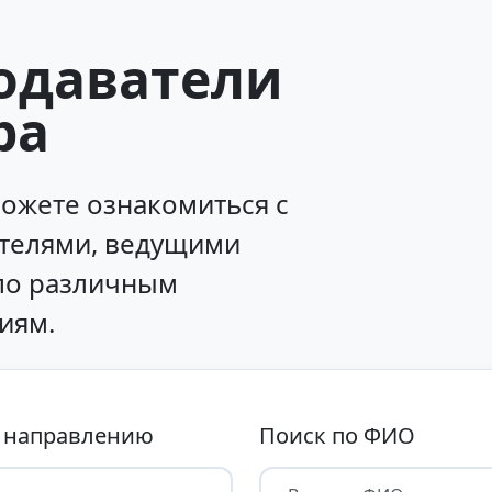
одаватели
ра
можете ознакомиться с
телями, ведущими
по различным
иям.
 направлению
Поиск по ФИО