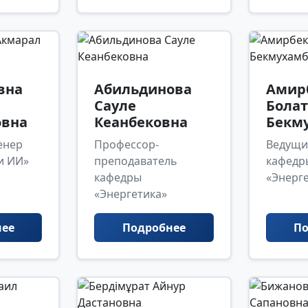
вна
Абильдинова
Амир
Сауле
Болат
вна
Кеанбековна
Бекм
енер
Профессор-
Ведущи
и ИИ»
преподаватель
кафедр
кафедры
«Энерг
«Энергетика»
нее
Подробнее
По