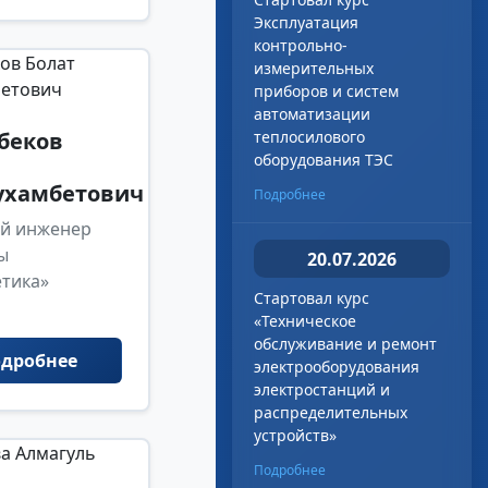
Эксплуатация
контрольно-
измерительных
приборов и систем
автоматизации
беков
теплосилового
оборудования ТЭС
ухамбетович
Подробнее
й инженер
ы
20.07.2026
етика»
Стартовал курс
«Техническое
обслуживание и ремонт
дробнее
электрооборудования
электростанций и
распределительных
устройств»
Подробнее