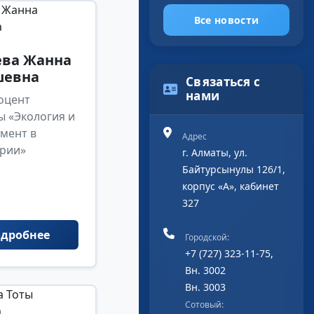
Все новости
ева Жанна
шевна
Связаться с
нами
доцент
ы «Экология и
мент в
Адрес
рии»
г. Алматы, ул.
Байтурсынулы 126/1,
корпус «А», кабинет
327
дробнее
Городской:
+7 (727) 323-11-75,
Вн. 3002
Вн. 3003
Сотовый: