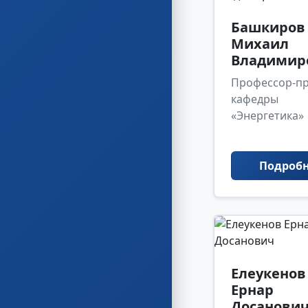
Башкиров
Михаил
Владимир
Профессор-пр
кафедры
«Энергетика»
Подроб
Елеукенов
Ернар
Досанови