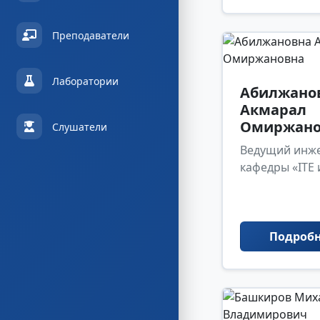
Преподаватели
Лаборатории
Абилжано
Акмарал
Омиржано
Слушатели
Ведущий инж
кафедры «ITE 
Подроб