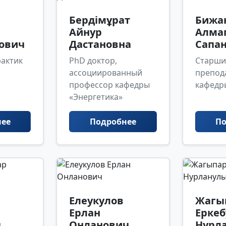
Бердімұрат
Бижа
Айнур
Алма
ович
Дастановна
Сапа
актик
PhD доктор,
Старши
ассоциированный
препод
профессор кафедры
кафедры
«Энергетика»
нее
Подробнее
По
Елеукулов
Жагы
Ерлан
Еркеб
ч
Онланович
Нурл