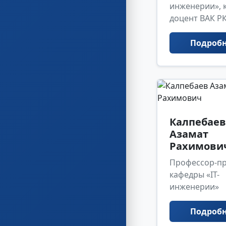
инженерии», к.
доцент ВАК Р
Подроб
Калпебаев
Азамат
Рахимови
Профессор-пр
кафедры «IT-
инженерии»
Подроб