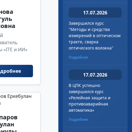
нова
17.07.2026
гуль
Завершился курс
новна
"Методы и средства
й
измерений в оптическом
тракте, сварка
аватель
оптического волокна"
 «ITE и ИИ»
Подробнее
дробнее
17.07.2026
В ЦПК успешно
завершился курс
«Релейная защита и
противоаварийная
автоматика»
паров
Подробнее
улан
анулы