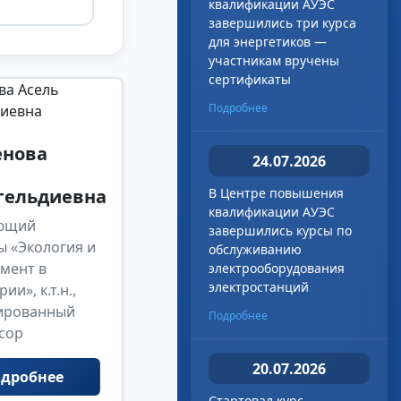
квалификации АУЭС
завершились три курса
для энергетиков —
участникам вручены
сертификаты
Подробнее
енова
24.07.2026
гельдиевна
В Центре повышения
квалификации АУЭС
ющий
завершились курсы по
ы «Экология и
обслуживанию
мент в
электрооборудования
электростанций
ии», к.т.н.,
ированный
Подробнее
сор
20.07.2026
дробнее
Стартовал курс