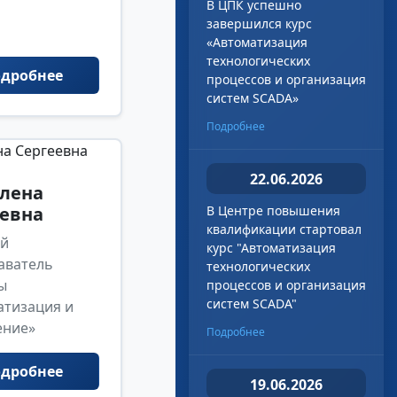
В ЦПК успешно
завершился курс
«Автоматизация
технологических
дробнее
процессов и организация
систем SCADA»
Подробнее
22.06.2026
лена
евна
В Центре повышения
квалификации стартовал
й
курс "Автоматизация
аватель
технологических
ы
процессов и организация
систем SCADA"
атизация и
ение»
Подробнее
дробнее
19.06.2026