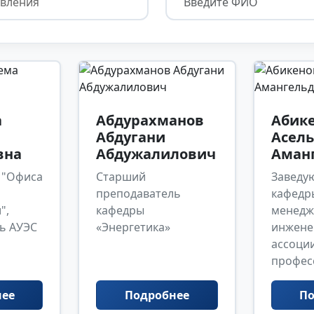
а
Абдурахманов
Абик
Абдугани
Асель
вна
Абдужалилович
Аман
 "Офиса
Старший
Заведу
преподаватель
кафедр
",
кафедры
менедж
ь АУЭС
«Энергетика»
инженер
ассоци
профес
нее
Подробнее
По