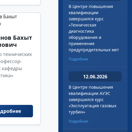
В Центре повышения
квалификации
завершился курс
«Техническая
диагностика
нов Бахыт
оборудования и
мович
применение
предупредительных мет
р технических
Подробнее
рофессор-
к кафедры
етика»
12.06.2026
В Центре повышения
квалификации АУЭС
завершился курс
«Эксплуатация газовых
дробнее
турбин»
Подробнее