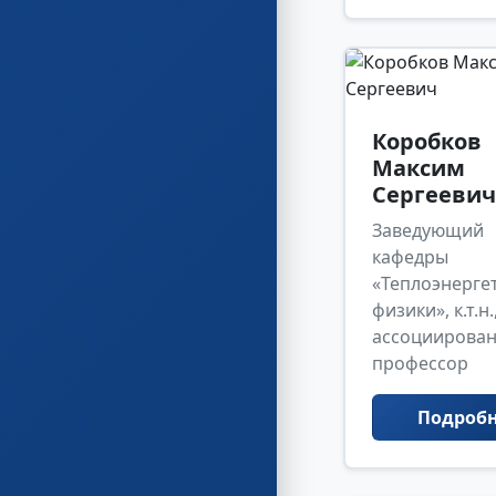
Коробков
Максим
Сергеевич
Заведующий
кафедры
«Теплоэнерге
физики», к.т.н.
ассоциирова
профессор
Подроб