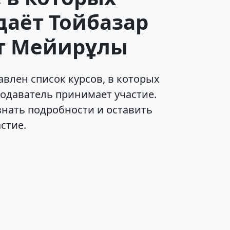
даёт Тойбазар
т Мейирұлы
влен список курсов, в которых
одаватель принимает участие.
знать подробности и оставить
астие.