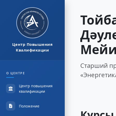
Тойб
Дәул
Мейи
Центр Повышения
Квалификации
Старший п
«Энергетик
О ЦЕНТРЕ
Центр повышения
квалификации
Положение
Курсы,