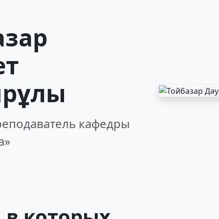
азар
ет
рұлы
реподаватель кафедры
а»
 в которых