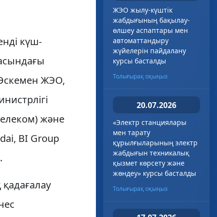
ЖЭО жылу-күштік
жабдығының бақылау-
өлшеу аспаптары мен
нді күш-
автоматтандыру
жүйелерін пайдалану
ласындағы
курсы басталды
Толығырақ оқыңыз
 Өскемен ЖЭО,
инистрлігі
20.07.2026
телеком) және
«Электр станциялары
мен тарату
ai, BI Group
құрылғыларының электр
жабдығын техникалық
.
қызмет көрсету және
жөндеу» курсы басталды
 қадағалау
Толығырақ оқыңыз
нес