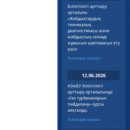
Біліктілікті арттыру
орталығы
«Жабдықтардың
техникалық
диагностикасы және
жабдықтың сенімді
жұмысын қамтамасыз ету
үшін
Толығырақ оқыңыз
12.06.2026
АЭжБУ біліктілікті
арттыру орталығында
«Газ турбиналарын
пайдалану» курсы
аяқталды.
Толығырақ оқыңыз