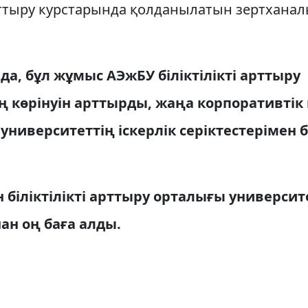
 арттыру курстарында қолданылатын зертхана
а, бұл жұмыс АЭжБУ біліктілікті арттыру
 көрінуін арттырды, жаңа корпоративтік 
университеттің іскерлік серіктестерімен
н біліктілікті арттыру орталығы университ
н оң баға алды.