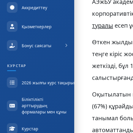
АЭжБУ академи
Аккредиттеу
корпоративті
туралы
есеп 
Қызметкерлер
Өткен жылдың
Бонус саясаты
теңге кіріс ж
жеткізді, бұл
КУРСТАР
салыстырғанда
2026 жылғы курс тақырыптары
Оқытылатын к
Біліктілікті
(67%) құрайды
арттырудың
формалары мен құны
танымал болы
Курстар
автоматтанды