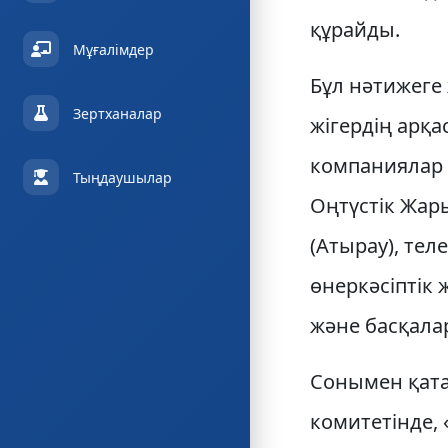
құрайды.
Мұғалімдер
Бұл нәтижеге
Зертханалар
жігердің арқа
компаниялар (
Тыңдаушылар
Оңтүстік Жары
(Атырау), те
өнеркәсіптік 
және басқалар
Сонымен қата
комитетінде,