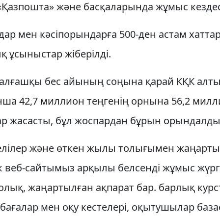
«Қазпошта» және басқаларында жұмыс кездесу
дар мен кәсіпорындарға 500-ден астам хатта
 ұсыныстар жіберілді.
алғашқы бес айының соңына қарай КҚК алт
ша 42,7 миллион теңгенің орнына 56,2 милл
ар жасасты, бұл жоспардан бұрын орындалды
елілер және өткен жылы толығымен жаңарты
к веб-сайтымыз арқылы белсенді жұмыс жүргіз
толық, жаңартылған ақпарат бар. барлық кур
 бағалар мен оқу кестелері, оқытушылар баз