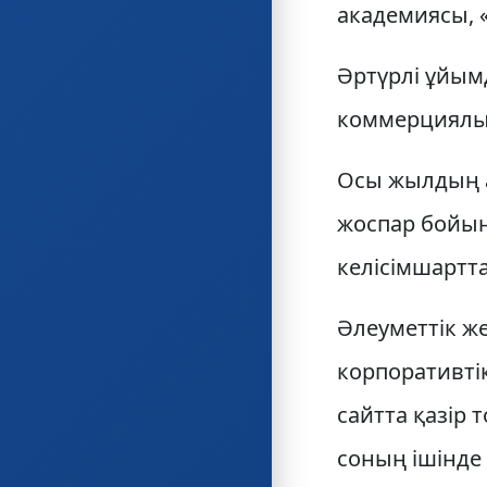
академиясы, 
Әртүрлі ұйым
коммерциялық
Осы жылдың 
жоспар бойын
келісімшартт
Әлеуметтік ж
корпоративті
сайтта қазір 
соның ішінде