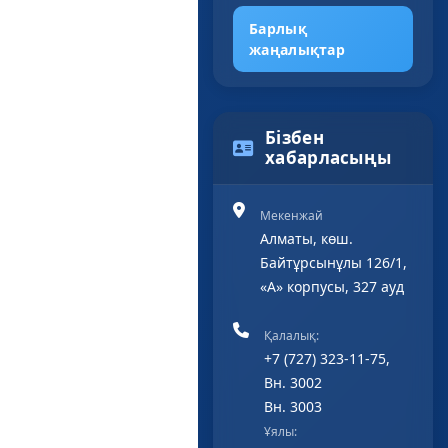
Барлық
жаңалықтар
Бізбен
хабарласыңы
Мекенжай
Алматы, көш.
Байтұрсынұлы 126/1,
«А» корпусы, 327 ауд
Қалалық:
+7 (727) 323-11-75,
Вн. 3002
Вн. 3003
Ұялы: