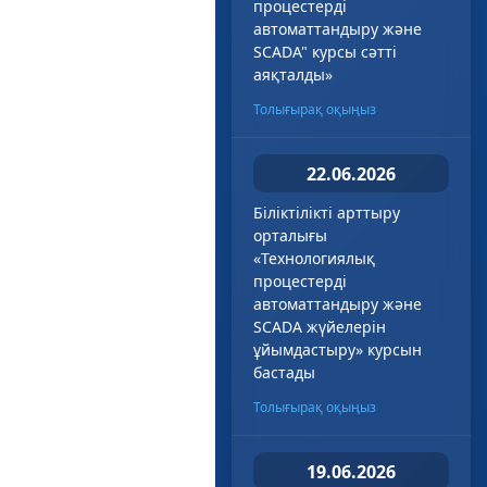
процестерді
автоматтандыру және
SCADA" курсы сәтті
аяқталды»
Толығырақ оқыңыз
22.06.2026
Біліктілікті арттыру
орталығы
«Технологиялық
процестерді
автоматтандыру және
SCADA жүйелерін
ұйымдастыру» курсын
бастады
Толығырақ оқыңыз
19.06.2026