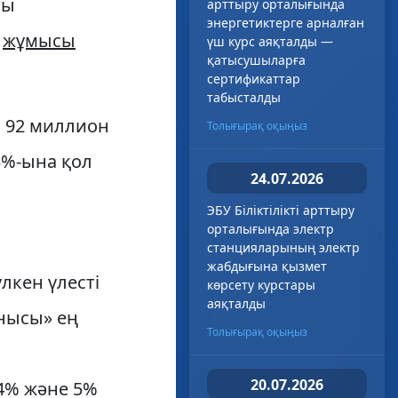
ғы
арттыру орталығында
энергетиктерге арналған
н
жұмысы
үш курс аяқталды —
қатысушыларға
сертификаттар
табысталды
 92 миллион
Толығырақ оқыңыз
3%-ына қол
24.07.2026
ЭБУ Біліктілікті арттыру
орталығында электр
станцияларының электр
жабдығына қызмет
лкен үлесті
көрсету курстары
аяқталды
анысы» ең
Толығырақ оқыңыз
20.07.2026
4% және 5%