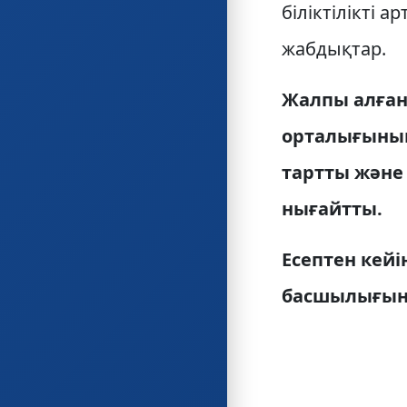
біліктілікті
жабдықтар.
Жалпы алғанд
орталығының
тартты және 
нығайтты.
Есептен кейі
басшылығына