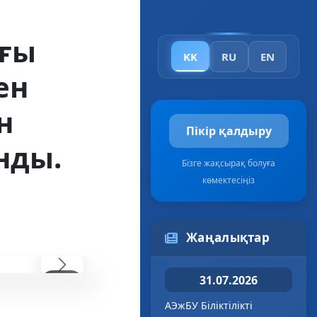
ығы
KK
RU
EN
ен
н
Пікір қалдыру
нды.
Бізге жақсырақ болуға
көмектесіңіз
Жаңалықтар
Следующий
31.07.2026
2
/ 4
АЭжБУ Біліктілікті