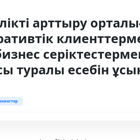
ілікті арттыру ортал
ративтік клиенттерм
бизнес серіктестерме
ы туралы есебін ұсы
енингтер
ий