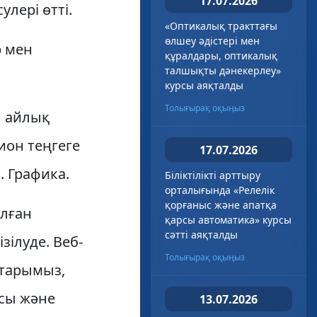
17.07.2026
лері өтті.
«Оптикалық тракттағы
өлшеу әдістері мен
р мен
құралдары, оптикалық
талшықты дәнекерлеу»
курсы аяқталды
Толығырақ оқыңыз
ы айлық
ион теңгеге
17.07.2026
. Графика.
Біліктілікті арттыру
орталығында «Релелік
қорғаныс және апатқа
лған
қарсы автоматика» курсы
сәтті аяқталды
ілуде. Веб-
Толығырақ оқыңыз
старымыз,
асы және
13.07.2026