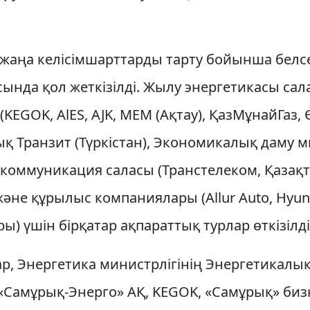
 жаңа келісімшарттарды тарту бойынша белсе
сында қол жеткізілді. Жылу энергетикасы са
KEGOK, AlES, AJK, MEM (Ақтау), ҚазМұнайГаз,
қ Транзит (Түркістан), Экономикалық даму м
лекоммуникация саласы (Транстелеком, Қазақ
және құрылыс компаниялары (Allur Auto, Hyund
ы) үшін бірқатар ақпараттық турлар өткізілді
р, Энергетика министрлігінің Энергетикалық
 «Самұрық-Энерго» АҚ, KEGOK, «Самұрық» биз