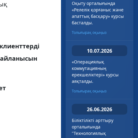
лық
Оқыту орталығында
«Релелік қорғаныс және
апаттық басқару» курсы
басталды.
Толығырақ оқыңыз
клиенттерді
10.07.2026
 байланысын
«Операциялық
коммутацияның
ерекшеліктері» курсы
аяқталды.
ет
Толығырақ оқыңыз
26.06.2026
Біліктілікті арттыру
орталығында
"Технологиялық