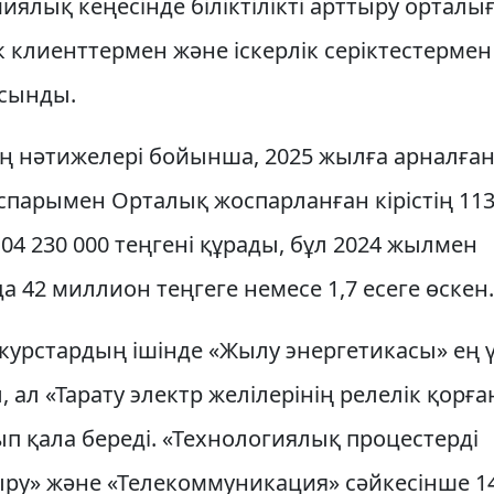
ялық кеңесінде біліктілікті арттыру орталы
к клиенттермен және іскерлік серіктестерме
ұсынды.
 нәтижелері бойынша, 2025 жылға арналған
оспарымен Орталық жоспарланған кірістің 11
 104 230 000 теңгені құрады, бұл 2024 жылмен
 42 миллион теңгеге немесе 1,7 есеге өскен.
урстардың ішінде «Жылу энергетикасы» ең ү
, ал «Тарату электр желілерінің релелік қорғ
п қала береді. «Технологиялық процестерді
ру» және «Телекоммуникация» сәйкесінше 1