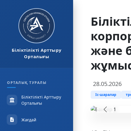
Білікт
корпо
және 
Біліктілікті Арттыру
Орталығы
жұмыс
28.05.2026
ОРТАЛЫҚ ТУРАЛЫ
Іс-шаралар
тр
Біліктілікті Арттыру
Орталығы
Предыдущ
Жағдай