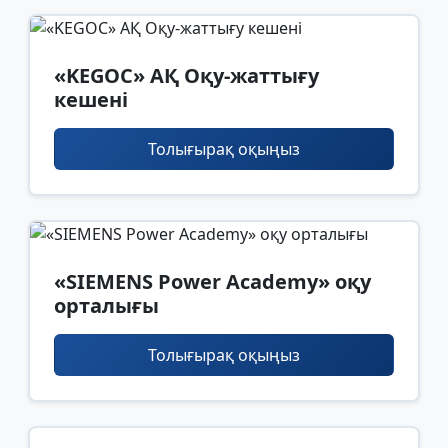
«KEGOC» АҚ Оқу-жаттығу
кешені
Толығырақ оқыңыз
«SIEMENS Power Academy» оқу
орталығы
Толығырақ оқыңыз