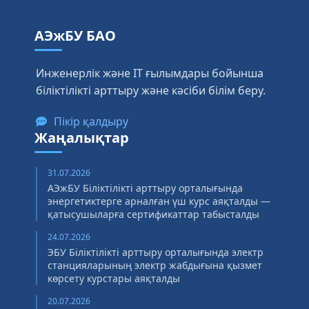
АЭжБУ БАО
Инженерлік және IT ғылымдары бойынша
біліктілікті арттыру және кәсіби білім беру.
Пікір қалдыру
Жаңалықтар
31.07.2026
АЭжБУ Біліктілікті арттыру орталығында
энергетиктерге арналған үш курс аяқталды —
қатысушыларға сертификаттар табысталды
24.07.2026
ЭБУ Біліктілікті арттыру орталығында электр
станцияларының электр жабдығына қызмет
көрсету курстары аяқталды
20.07.2026