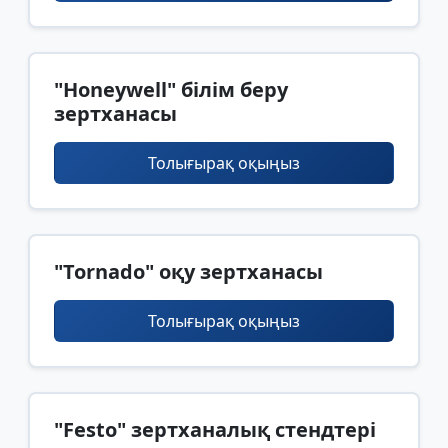
"Honeywell" білім беру
зертханасы
Толығырақ оқыңыз
"Tornado" оқу зертханасы
Толығырақ оқыңыз
"Festo" зертханалық стендтері