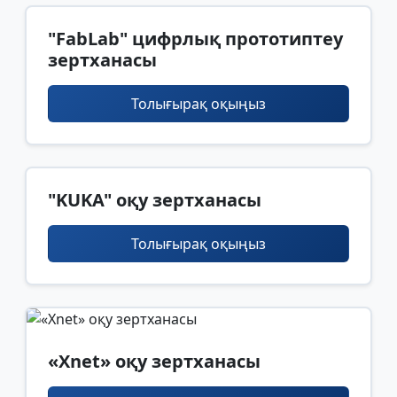
"FabLab" цифрлық прототиптеу
зертханасы
Толығырақ оқыңыз
"KUKA" оқу зертханасы
Толығырақ оқыңыз
«Xnet» оқу зертханасы