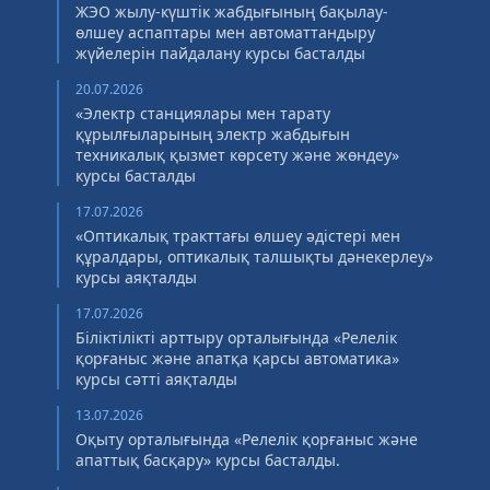
ЖЭО жылу-күштік жабдығының бақылау-
өлшеу аспаптары мен автоматтандыру
жүйелерін пайдалану курсы басталды
20.07.2026
«Электр станциялары мен тарату
құрылғыларының электр жабдығын
техникалық қызмет көрсету және жөндеу»
курсы басталды
17.07.2026
«Оптикалық тракттағы өлшеу әдістері мен
құралдары, оптикалық талшықты дәнекерлеу»
курсы аяқталды
17.07.2026
Біліктілікті арттыру орталығында «Релелік
қорғаныс және апатқа қарсы автоматика»
курсы сәтті аяқталды
13.07.2026
Оқыту орталығында «Релелік қорғаныс және
апаттық басқару» курсы басталды.