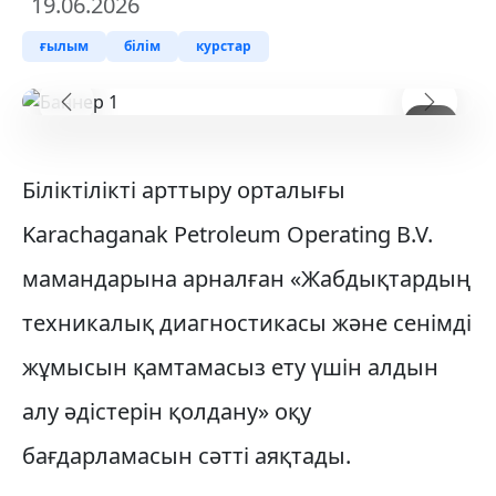
19.06.2026
ғылым
білім
курстар
Предыдущий
Следу
1
/ 4
Біліктілікті арттыру орталығы
Karachaganak Petroleum Operating B.V.
мамандарына арналған «Жабдықтардың
техникалық диагностикасы және сенімді
жұмысын қамтамасыз ету үшін алдын
алу әдістерін қолдану» оқу
бағдарламасын сәтті аяқтады.