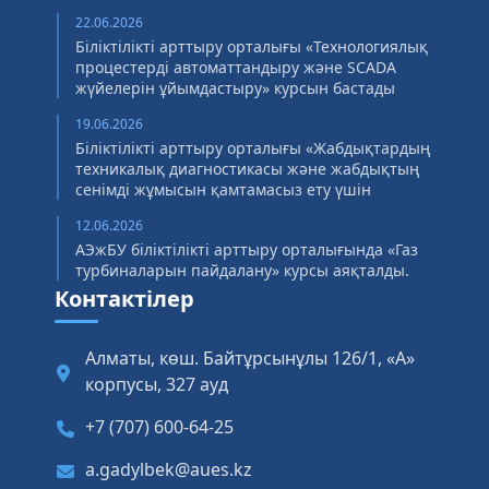
22.06.2026
Біліктілікті арттыру орталығы «Технологиялық
процестерді автоматтандыру және SCADA
жүйелерін ұйымдастыру» курсын бастады
19.06.2026
Біліктілікті арттыру орталығы «Жабдықтардың
техникалық диагностикасы және жабдықтың
сенімді жұмысын қамтамасыз ету үшін
12.06.2026
АЭжБУ біліктілікті арттыру орталығында «Газ
турбиналарын пайдалану» курсы аяқталды.
Контактілер
Алматы, көш. Байтұрсынұлы 126/1, «А»
корпусы, 327 ауд
+7 (707) 600-64-25
a.gadylbek@aues.kz