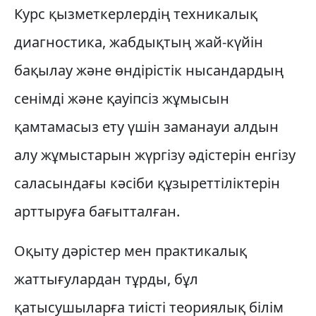
Курс қызметкерлердің техникалық
диагностика, жабдықтың жай-күйін
бақылау және өндірістік нысандардың
сенімді және қауіпсіз жұмысын
қамтамасыз ету үшін заманауи алдын
алу жұмыстарын жүргізу әдістерін енгізу
саласындағы кәсіби құзыреттіліктерін
арттыруға бағытталған.
Оқыту дәрістер мен практикалық
жаттығулардан тұрды, бұл
қатысушыларға тиісті теориялық білім