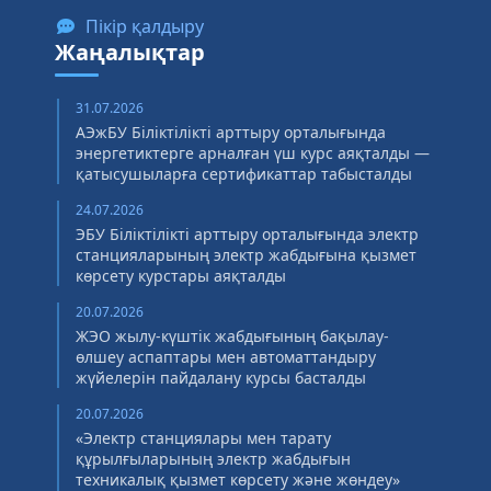
Пікір қалдыру
Жаңалықтар
31.07.2026
АЭжБУ Біліктілікті арттыру орталығында
энергетиктерге арналған үш курс аяқталды —
қатысушыларға сертификаттар табысталды
24.07.2026
ЭБУ Біліктілікті арттыру орталығында электр
станцияларының электр жабдығына қызмет
көрсету курстары аяқталды
20.07.2026
ЖЭО жылу-күштік жабдығының бақылау-
өлшеу аспаптары мен автоматтандыру
жүйелерін пайдалану курсы басталды
20.07.2026
«Электр станциялары мен тарату
құрылғыларының электр жабдығын
техникалық қызмет көрсету және жөндеу»