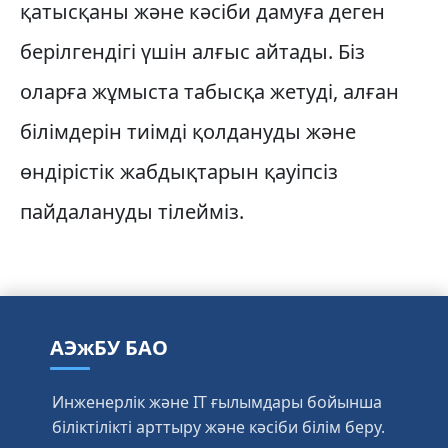
қатысқаны және кәсіби дамуға деген
берілгендігі үшін алғыс айтады. Біз
оларға жұмыста табысқа жетуді, алған
білімдерін тиімді қолдануды және
өндірістік жабдықтарын қауіпсіз
пайдалануды тілейміз.
АЭжБУ БАО
Инженерлік және IT ғылымдары бойынша
біліктілікті арттыру және кәсіби білім беру.