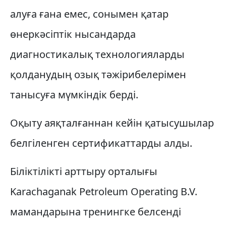
алуға ғана емес, сонымен қатар
өнеркәсіптік нысандарда
диагностикалық технологияларды
қолданудың озық тәжірибелерімен
танысуға мүмкіндік берді.
Оқыту аяқталғаннан кейін қатысушылар
белгіленген сертификаттарды алды.
Біліктілікті арттыру орталығы
Karachaganak Petroleum Operating B.V.
мамандарына тренингке белсенді