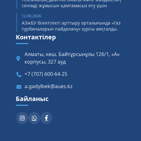
сенімді жұмысын қамтамасыз ету үшін
12.06.2026
АЭжБУ біліктілікті арттыру орталығында «Газ
турбиналарын пайдалану» курсы аяқталды.
Контактілер
Алматы, көш. Байтұрсынұлы 126/1, «А»
корпусы, 327 ауд
+7 (707) 600-64-25
a.gadylbek@aues.kz
Байланыс