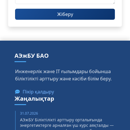
Жіберу
АЭжБУ БАО
Инженерлік және IT ғылымдары бойынша
біліктілікті арттыру және кәсіби білім беру.
Пікір қалдыру
Жаңалықтар
31.07.2026
АЭжБУ Біліктілікті арттыру орталығында
энергетиктерге арналған үш курс аяқталды —