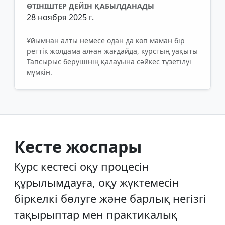
ӨТІНІШТЕР ДЕЙІН ҚАБЫЛДАНАДЫ
28 ноября 2025 г.
Ұйымнан алты немесе одан да көп маман бір
реттік жолдама алған жағдайда, курстың уақыты
Тапсырыс берушінің қалауына сәйкес түзетілуі
мүмкін.
Кесте жоспары
Курс кестесі оқу процесін
құрылымдауға, оқу жүктемесін
біркелкі бөлуге және барлық негізгі
тақырыптар мен практикалық