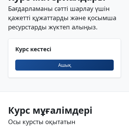
Бағдарламаны сәтті шарлау үшін
қажетті құжаттарды және қосымша
ресурстарды жүктеп алыңыз.
Курс кестесі
Ашық
Курс мұғалімдері
Осы курсты оқытатын