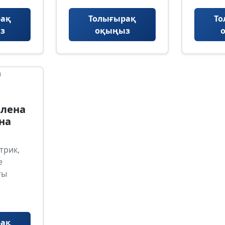
рақ
Толығырақ
То
з
оқыңыз
Елена
на
трик,
е
ғы
рақ