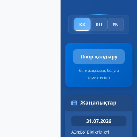
KK
RU
EN
Пікір қалдыру
Бізге жақсырақ болуға
көмектесіңіз
Жаңалықтар
31.07.2026
АЭжБУ Біліктілікті