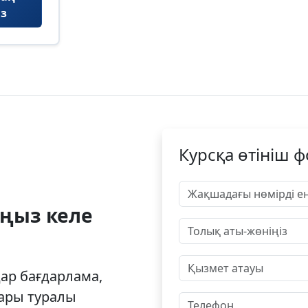
з
Курсқа өтініш 
ңыз келе
дар бағдарлама,
ары туралы