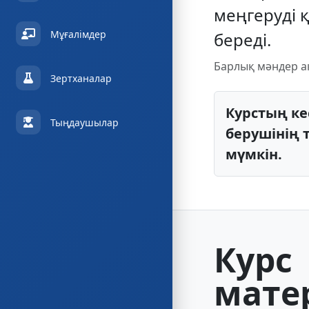
меңгеруді 
Мұғалімдер
береді.
Барлық мәндер а
Зертханалар
Курстың ке
Тыңдаушылар
берушінің 
мүмкін.
Курс
мате