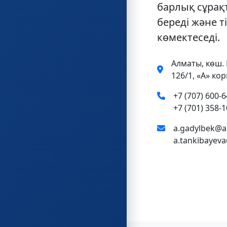
барлық сұрақ
береді және т
көмектеседі.
Алматы, көш.
126/1, «А» кор
+7 (707) 600-6
+7 (701) 358-1
a.gadylbek@a
a.tankibayev