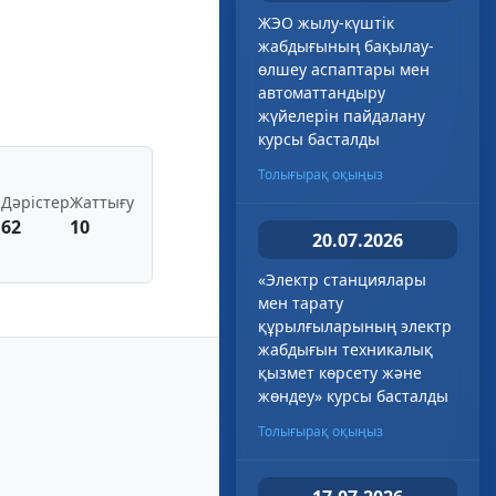
ЖЭО жылу-күштік
жабдығының бақылау-
өлшеу аспаптары мен
автоматтандыру
жүйелерін пайдалану
курсы басталды
Толығырақ оқыңыз
ы
Дәрістер
Жаттығу
62
10
20.07.2026
«Электр станциялары
мен тарату
құрылғыларының электр
жабдығын техникалық
қызмет көрсету және
жөндеу» курсы басталды
Толығырақ оқыңыз