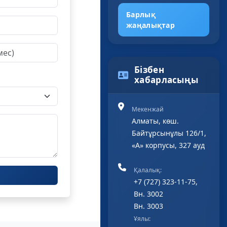
Барлық
жаңалықтар
Бізбен
хабарласыңы
Мекенжай
Алматы, көш.
Байтұрсынұлы 126/1,
«А» корпусы, 327 ауд
Қалалық:
+7 (727) 323-11-75,
Вн. 3002
Вн. 3003
Ұялы: