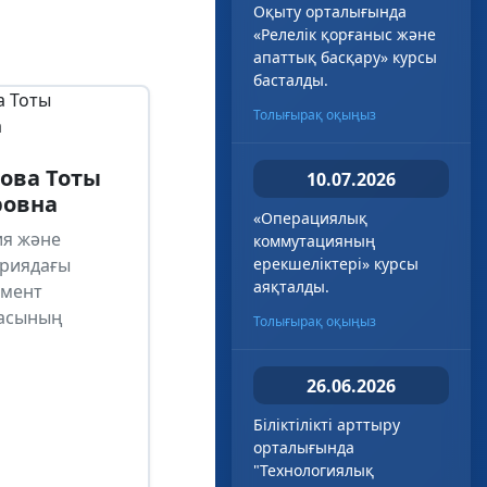
Оқыту орталығында
«Релелік қорғаныс және
апаттық басқару» курсы
басталды.
Толығырақ оқыңыз
ова Тоты
10.07.2026
ровна
«Операциялық
ия және
коммутацияның
риядағы
ерекшеліктері» курсы
аяқталды.
мент
асының
Толығырақ оқыңыз
26.06.2026
Біліктілікті арттыру
орталығында
"Технологиялық