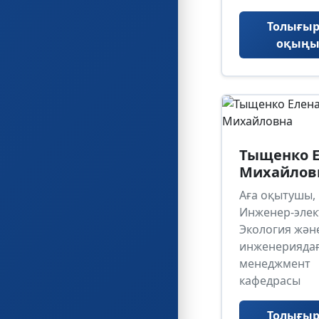
Толығы
оқыңы
Тыщенко 
Михайлов
Аға оқытушы,
Инженер-элек
Экология жән
инженерияда
менеджмент
кафедрасы
Толығы