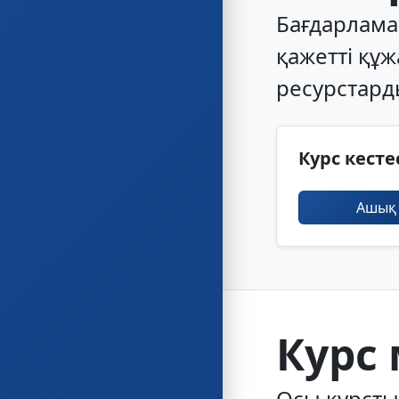
Бағдарлама
қажетті құ
ресурстард
Курс кесте
Ашық
Курс 
Осы курст