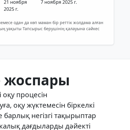
21 ноября
7 ноября 2025 г.
2025 г.
емесе одан да көп маман бір реттік жолдама алған
тың уақыты Тапсырыс берушінің қалауына сәйкес
.
е жоспары
і оқу процесін
а, оқу жүктемесін біркелкі
е барлық негізгі тақырыптар
калық дағдыларды дәйекті