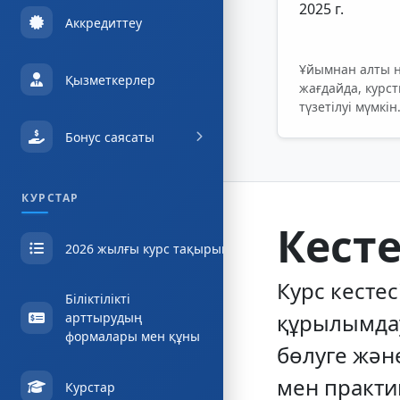
2025 г.
Аккредиттеу
Ұйымнан алты н
Қызметкерлер
жағдайда, курс
түзетілуі мүмкін
Бонус саясаты
КУРСТАР
Кест
2026 жылғы курс тақырыптары
Курс кестес
Біліктілікті
құрылымдауғ
арттырудың
формалары мен құны
бөлуге жән
мен практи
Курстар