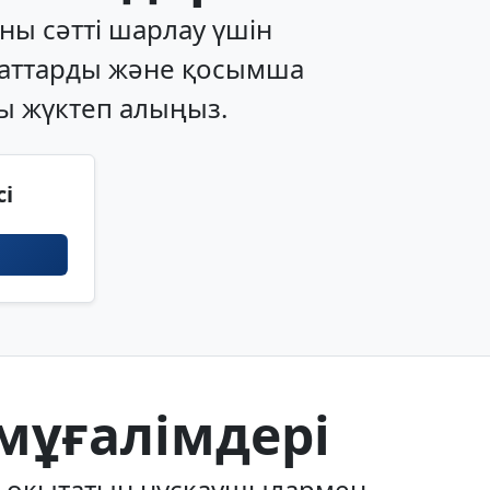
ны сәтті шарлау үшін
жаттарды және қосымша
ы жүктеп алыңыз.
сі
мұғалімдері
ы оқытатын нұсқаушылармен