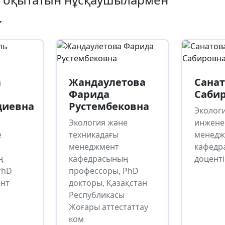
.
а
Жандаулетова
Санат
Фарида
Саби
диевна
Рустембековна
Эколог
Экология және
инжене
е
техникадағы
менедж
менеджмент
кафедр
ң
кафедрасының
доценті
PhD
профессоры, PhD
ент
докторы, Қазақстан
Республикасы
Жоғары аттестаттау
ком