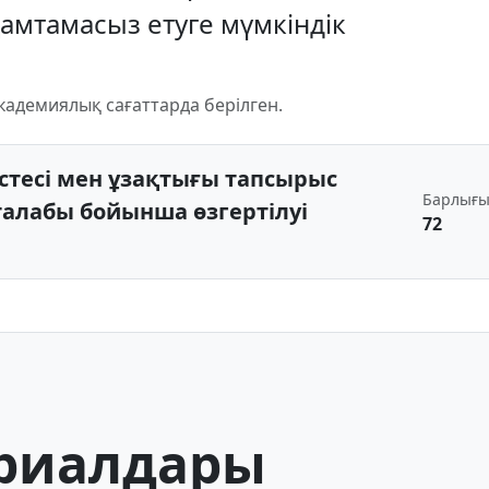
қамтамасыз етуге мүмкіндік
кадемиялық сағаттарда берілген.
стесі мен ұзақтығы тапсырыс
Барлығ
талабы бойынша өзгертілуі
72
риалдары