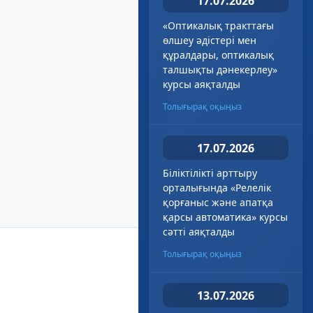
17.07.2026
«Оптикалық тракттағы
өлшеу әдістері мен
құралдары, оптикалық
талшықты дәнекерлеу»
курсы аяқталды
Толығырақ оқыңыз
17.07.2026
Біліктілікті арттыру
орталығында «Релелік
қорғаныс және апатқа
қарсы автоматика» курсы
сәтті аяқталды
Толығырақ оқыңыз
13.07.2026