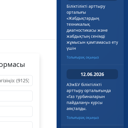
Біліктілікті арттыру
орталығы
«Жабдықтардың
техникалық
диагностикасы және
жабдықтың сенімді
жұмысын қамтамасыз ету
үшін
Толығырақ оқыңыз
формасы
12.06.2026
АЭжБУ біліктілікті
арттыру орталығында
«Газ турбиналарын
пайдалану» курсы
аяқталды.
Толығырақ оқыңыз