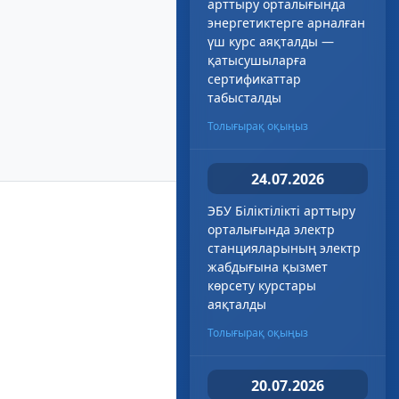
арттыру орталығында
энергетиктерге арналған
үш курс аяқталды —
қатысушыларға
сертификаттар
табысталды
Толығырақ оқыңыз
24.07.2026
ЭБУ Біліктілікті арттыру
орталығында электр
станцияларының электр
жабдығына қызмет
көрсету курстары
аяқталды
Толығырақ оқыңыз
20.07.2026