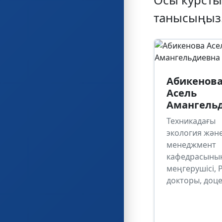
танысыңыз
Абикенов
Асель
Амангель
Техникадағы
экология жән
менеджмент
кафедрасыны
меңгерушісі, 
докторы, доц