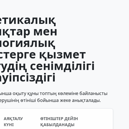
етикалық
қтар мен
логиялық
стерге қызмет
удің сенімділігі
уіпсіздігі
ынша оқыту құны топтың көлеміне байланысты
ерушінің өтініші бойынша жеке анықталады.
АЯҚТАЛУ
ӨТІНІШТЕР ДЕЙІН
КҮНІ
ҚАБЫЛДАНАДЫ