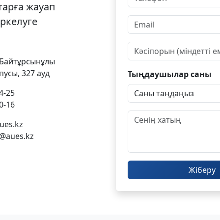
тарға жауап
іркелуге
 Байтұрсынұлы
пусы, 327 ауд
Тыңдаушылар саны
4-25
0-16
ues.kz
a@aues.kz
Жіберу