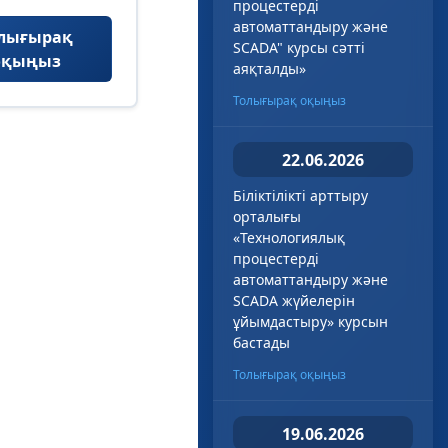
процестерді
автоматтандыру және
лығырақ
SCADA" курсы сәтті
оқыңыз
аяқталды»
Толығырақ оқыңыз
22.06.2026
Біліктілікті арттыру
орталығы
«Технологиялық
процестерді
автоматтандыру және
SCADA жүйелерін
ұйымдастыру» курсын
бастады
Толығырақ оқыңыз
19.06.2026