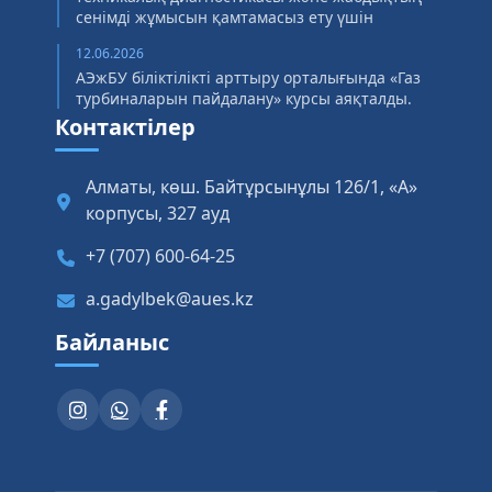
сенімді жұмысын қамтамасыз ету үшін
12.06.2026
АЭжБУ біліктілікті арттыру орталығында «Газ
турбиналарын пайдалану» курсы аяқталды.
Контактілер
Алматы, көш. Байтұрсынұлы 126/1, «А»
корпусы, 327 ауд
+7 (707) 600-64-25
a.gadylbek@aues.kz
Байланыс