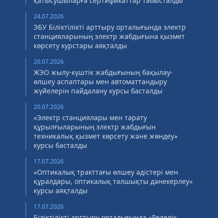
қатысушыларға сертификаттар табысталды
24.07.2026
ЭБУ Біліктілікті арттыру орталығында электр
станцияларының электр жабдығына қызмет
көрсету курстары аяқталды
20.07.2026
ЖЭО жылу-күштік жабдығының бақылау-
өлшеу аспаптары мен автоматтандыру
жүйелерін пайдалану курсы басталды
20.07.2026
«Электр станциялары мен тарату
құрылғыларының электр жабдығын
техникалық қызмет көрсету және жөндеу»
курсы басталды
17.07.2026
«Оптикалық тракттағы өлшеу әдістері мен
құралдары, оптикалық талшықты дәнекерлеу»
курсы аяқталды
17.07.2026
Біліктілікті арттыру орталығында «Релелік