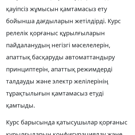
қауіпсіз жұмысын қамтамасыз ету
бойынша дағдыларын жетілдірді. Курс
релелік қорғаныс құрылғыларын
пайдаланудың негізгі мәселелерін,
апаттық басқаруды автоматтандыру
принциптерін, апаттық режимдерді
талдауды және электр желілерінің
тұрақтылығын қамтамасыз етуді
қамтыды.
Курс барысында қатысушылар қорғаныс
құрылғыларын конфигурациялау және