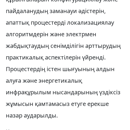
пайдаланудың заманауи әдістерін,
апаттық процестерді локализациялау
алгоритмдерін және электрмен
жабдықтаудың сенімділігін арттырудың
практикалық аспектілерін үйренді.
Процестердің істен шығуының алдын
алуға және энергетикалық
инфрақұрылым нысандарының үздіксіз
жұмысын қамтамасыз етуге ерекше
назар аударылды.