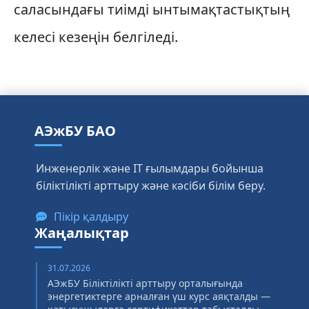
саласындағы тиімді ынтымақтастықтың
келесі кезеңін белгіледі.
АЭжБУ БАО
Инженерлік және IT ғылымдары бойынша
біліктілікті арттыру және кәсіби білім беру.
Пікір қалдыру
Жаңалықтар
31.07.2026
АЭжБУ Біліктілікті арттыру орталығында
энергетиктерге арналған үш курс аяқталды —