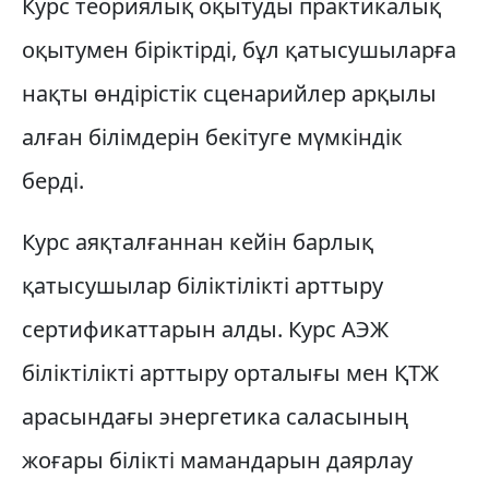
Курс теориялық оқытуды практикалық
оқытумен біріктірді, бұл қатысушыларға
нақты өндірістік сценарийлер арқылы
алған білімдерін бекітуге мүмкіндік
берді.
Курс аяқталғаннан кейін барлық
қатысушылар біліктілікті арттыру
сертификаттарын алды. Курс АЭЖ
біліктілікті арттыру орталығы мен ҚТЖ
арасындағы энергетика саласының
жоғары білікті мамандарын даярлау