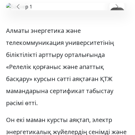
Предыдущий
Следу
1
/ 5
Алматы энергетика және
телекоммуникация университетінің
біліктілікті арттыру орталығында
«Релелік қорғаныс және апаттық
басқару» курсын сәтті аяқтаған ҚТЖ
мамандарына сертификат табыстау
рәсімі өтті.
Он екі маман курсты аяқтап, электр
энергетикалық жүйелердің сенімді және